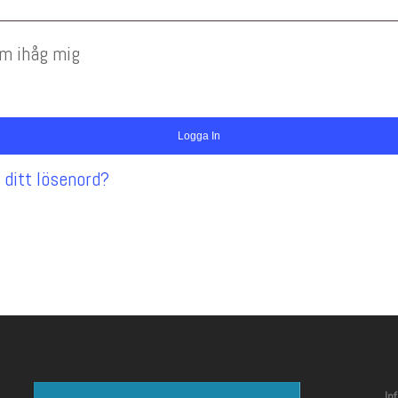
m ihåg mig
Logga In
 ditt lösenord?
In