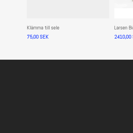
Lägg Till I Varukorg
Klämma till sele
Larsen Bi
75,00
SEK
2410,00