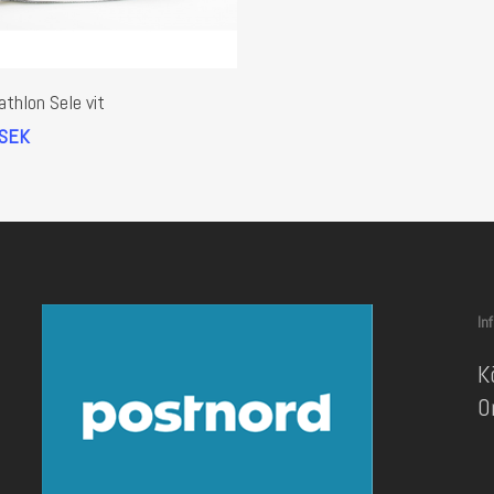
Lägg Till I Varukorg
athlon Sele vit
SEK
In
K
O