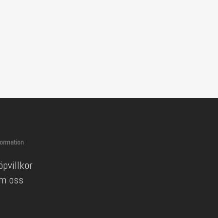
formation
öpvillkor
m oss