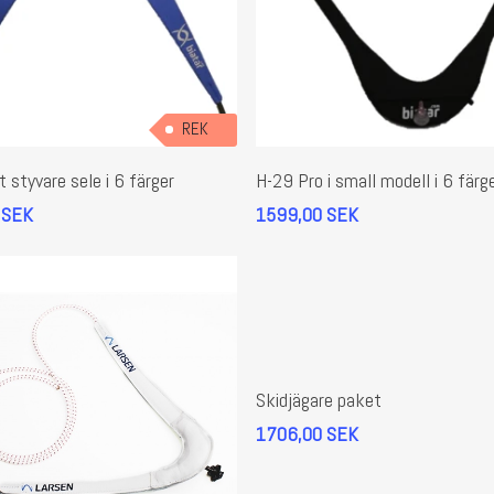
REK
Den
Välj Alternativ
Välj Alternativ
här
 styvare sele i 6 färger
H-29 Pro i small modell i 6 färg
ten
produkten
SEK
1599,00
SEK
har
flera
r.
varianter.
De
olika
tiven
alternativen
kan
Lägg Till I Varukorg
väljas
Skidjägare paket
på
1706,00
SEK
tsidan
produktsidan