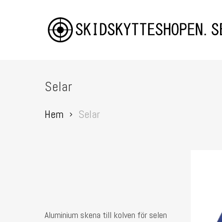
Skip
to
main
content
Selar
Hem
Selar
Hit enter to search or ESC to close
Lägg Till I Varukorg
Aluminium skena till kolven för selen