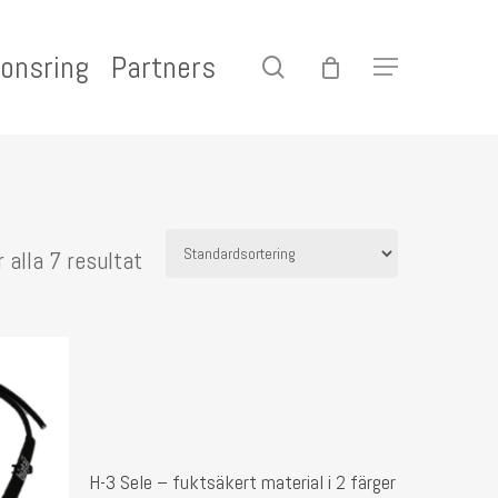
onsring
Partners
search
Menu
r alla 7 resultat
Den
Välj Alternativ
här
H-3 Sele – fuktsäkert material i 2 färger