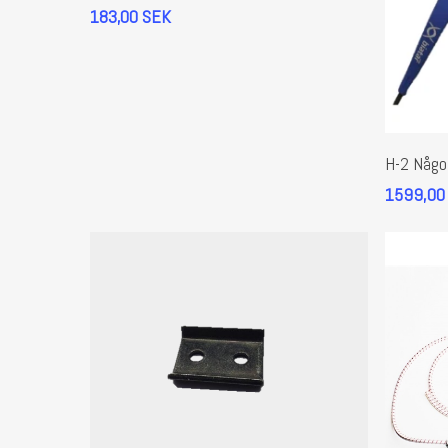
183,00
SEK
Den
här
H-2 Något
produk
1599,00
har
flera
variante
De
olika
alterna
kan
väljas
på
produk