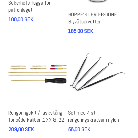
Säkerhetsflagga för
patronläget
Lägg Till I Varukorg
HOPPE’S LEAD-B-GONE
100,00
SEK
Blyvåtservetter
185,00
SEK
Lägg Till I Varukorg
Lägg Till I Varukorg
Rengöringskit / läskstång
Set med 4 st
för både kaliber .177 & .22
rengöringskratsar i nylon
289,00
SEK
55,00
SEK