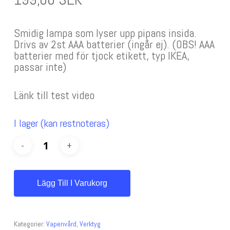
Smidig lampa som lyser upp pipans insida.
Drivs av 2st AAA batterier (ingår ej). (OBS! AAA
batterier med för tjock etikett, typ IKEA,
passar inte)
Länk till test video
I lager (kan restnoteras)
Lägg Till I Varukorg
Kategorier:
Vapenvård
,
Verktyg