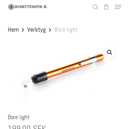
Skip
Menu
to
search
main
Close
content
Menu
Hem
Verktyg
Bore light
Bore light
199,00
SEK