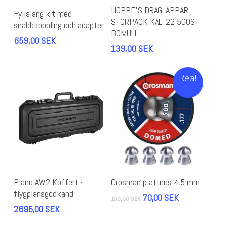
Den
Lägg Till I Varukorg
Välj Alternativ
HOPPE’S DRAGLAPPAR
här
Fyllslang kit med
STORPACK KAL .22 500ST
produkten
snabbkoppling och adapter
BOMULL
har
659,00
SEK
flera
139,00
SEK
varianter.
De
Rea!
olika
alternativen
kan
väljas
på
produktsidan
Lägg Till I Varukorg
Läs Mer
Plano AW2 Koffert -
Crosman plattnos 4,5 mm
flygplansgodkänd
Det
Det
70,00
SEK
159,00
SEK
ursprungliga
nuvarande
2695,00
SEK
priset
priset