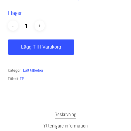
I lager
Lägg Till I Varukorg
Kategori:
Luft tillbehör
Etikett:
FP
Beskrivning
Ytterligare information