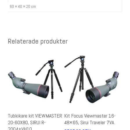
60 × 40 × 20 cm
Relaterade produkter
Lägg Till I Varukorg
Lägg Till I Varukorg
Tubkikare kit VIEWMASTER
Kit Focus Viewmaster 16-
20-60X80, SIRUI R-
48×65, Sirui Traveler 7VA
2004+VH10