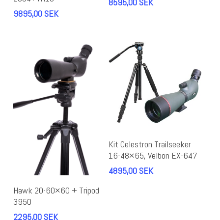
8595,00
SEK
9895,00
SEK
Lägg Till I Varukorg
Kit Celestron Trailseeker
16-48×65, Velbon EX-647
4895,00
SEK
Lägg Till I Varukorg
Hawk 20-60×60 + Tripod
3950
2295,00
SEK