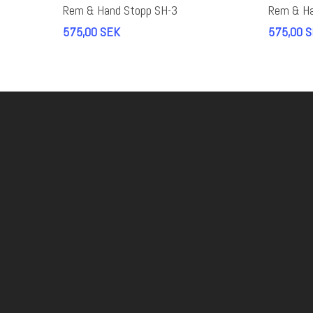
Lägg Till I Varukorg
Rem & Hand Stopp SH-3
Rem & Ha
575,00
SEK
575,00
S