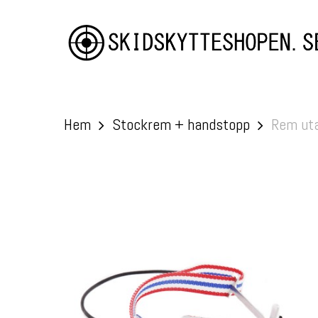
Skip
to
main
content
Hem
Stockrem + handstopp
Rem uta