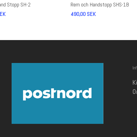
Lägg Till I Varukorg
Lägg Till I Varukorg
nd Stopp SH-2
Rem och Handstopp SHS-1B
EK
490,00
SEK
In
K
O