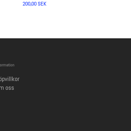
200,00
SEK
formation
öpvillkor
m oss