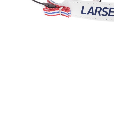
Hit enter to search or ESC to close