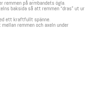
ster remmen på armbandets ögla.
elns baksida så att remmen “dras” ut ur
d ett kraftfullt spänne.
t mellan remmen och axeln under