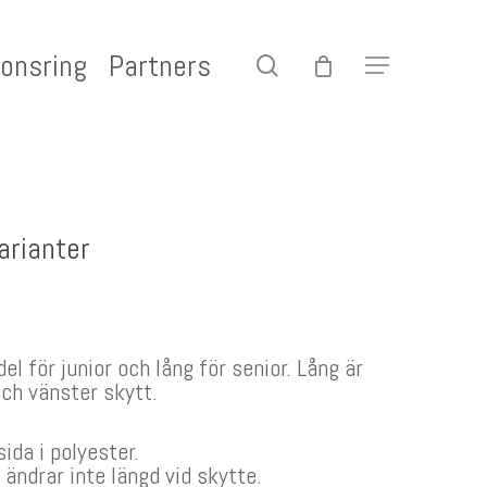
onsring
Partners
search
Menu
arianter
del för junior och lång för senior. Lång är
och vänster skytt.
ida i polyester.
ndrar inte längd vid skytte.