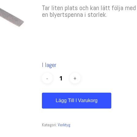
Tar liten plats och kan lätt följa me
en blyertspenna i storlek.
I lager
Lägg Till I Varukorg
Kategori:
Verktyg