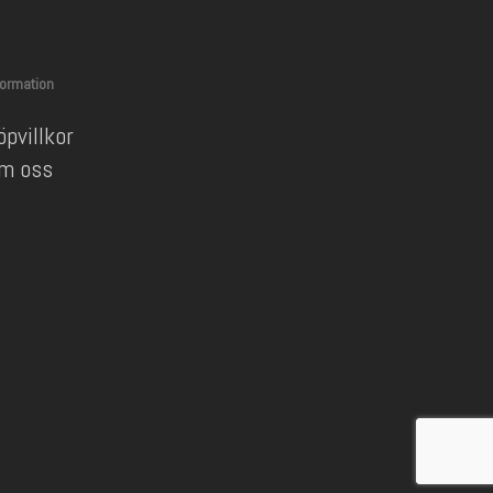
formation
öpvillkor
m oss