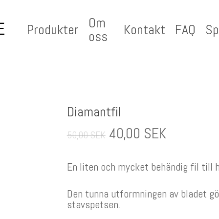
Om
Produkter
Kontakt
FAQ
Sp
oss
Diamantfil
Det
Det
40,00
SEK
50,00
SEK
ursprungliga
nuvarand
priset
priset
En liten och mycket behändig fil till
var:
är:
50,00
40,00
Den tunna utformningen av bladet gör 
SEK.
SEK.
stavspetsen.