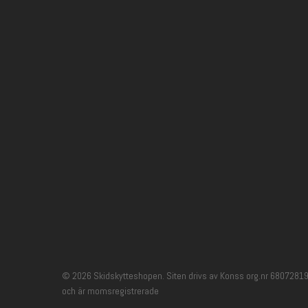
SEK.
SEK.
© 2026 Skidskytteshopen. Siten drivs av Konss org.nr 68072819
och är momsregistrerade