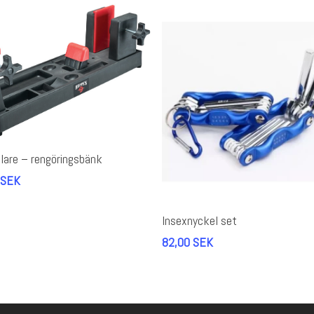
Lägg Till I Varukorg
lare – rengöringsbänk
SEK
Lägg Till I Varukorg
Insexnyckel set
82,00
SEK