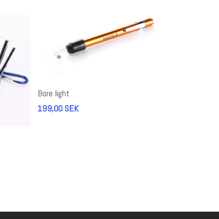
Lägg Till I Varukorg
Bore light
199,00
SEK