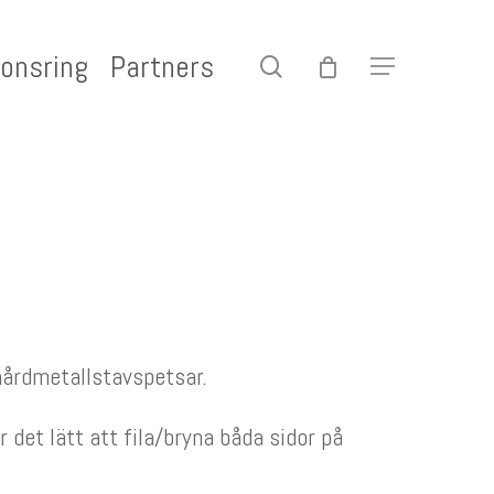
onsring
Partners
search
Menu
e
 hårdmetallstavspetsar.
det lätt att fila/bryna båda sidor på