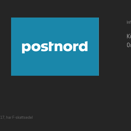
In
K
O
17, har F-skattsedel