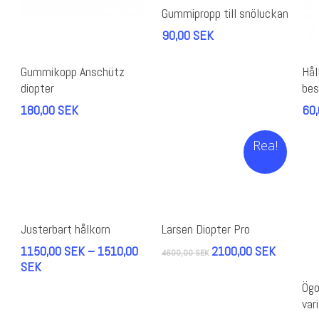
Lägg Till I Varukorg
Gummipropp till snöluckan
90,00
SEK
De
Lägg Till I Varukorg
hä
Gummikopp Anschütz
Hål
pr
diopter
bes
ha
180,00
SEK
60
fle
var
Rea!
De
oli
al
ka
väl
Den
Välj Alternativ
Läs Mer
på
här
Justerbart hålkorn
Larsen Diopter Pro
pr
produkten
Det
Det
1150,00
SEK
–
1510,00
2100,00
SEK
4600,00
SEK
har
Prisintervall:
ursprungliga
nuvarand
SEK
De
flera
1150,00
priset
priset
hä
Ögo
varianter.
SEK
var:
är:
pr
var
De
till
4600,00
2100,00