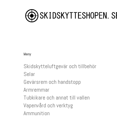
Skip
to
main
content
Meny
Skidskytteluftgevär och tillbehör
Selar
Gevärsrem och handstopp
Armremmar
Hit enter to search or ESC to close
Tubkikare och annat till vallen
Vapenvård och verktyg
Ammunition