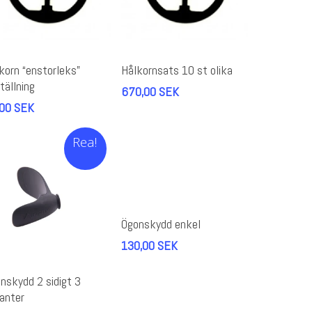
n
Välj Alternativ
Lägg Till I Varukorg
r
korn “enstorleks”
Hålkornsats 10 st olika
odukten
tällning
670,00
SEK
r
,00
SEK
ra
ianter.
Rea!
ka
ternativen
n
jas
Lägg Till I Varukorg
Ögonskydd enkel
oduktsidan
130,00
SEK
e
n
Välj Alternativ
r
nskydd 2 sidigt 3
odukten
ianter